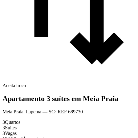
Aceita troca
Apartamento 3 suítes em Meia Praia
Meia Praia
,
Itapema
— SC
· REF
689730
3
Quartos
3
Suítes
3
Vagas