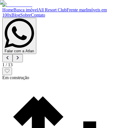
Home
Busca imóvel
All Resort Club
Frente mar
Imóveis em
100x
Blog
Sobre
Contato
Falar com a Atlan
1
/
13
Em construção