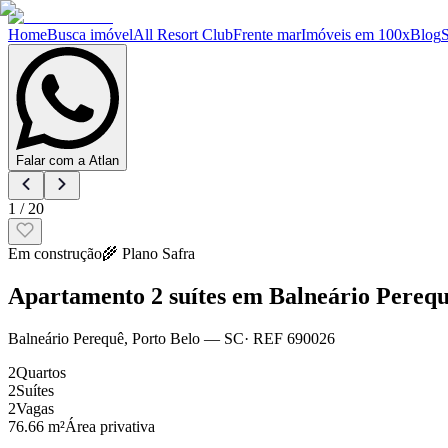
Home
Busca imóvel
All Resort Club
Frente mar
Imóveis em 100x
Blog
Falar com a Atlan
1
/
20
Em construção
🌾
Plano Safra
Apartamento 2 suítes em Balneário Pereq
Balneário Perequê
,
Porto Belo
— SC
· REF
690026
2
Quartos
2
Suítes
2
Vagas
76.66 m²
Área privativa