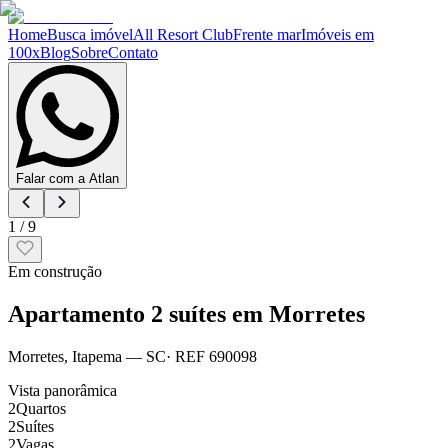
Home
Busca imóvel
All Resort Club
Frente mar
Imóveis em
100x
Blog
Sobre
Contato
Falar com a Atlan
1
/
9
Em construção
Apartamento 2 suítes em Morretes
Morretes
,
Itapema
— SC
· REF
690098
Vista panorâmica
2
Quartos
2
Suítes
2
Vagas