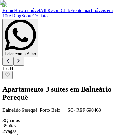
Home
Busca imóvel
All Resort Club
Frente mar
Imóveis em
100x
Blog
Sobre
Contato
Falar com a Atlan
1
/
34
Apartamento 3 suítes em Balneário
Perequê
Balneário Perequê
,
Porto Belo
— SC
· REF
690463
3
Quartos
3
Suítes
2
Vagas