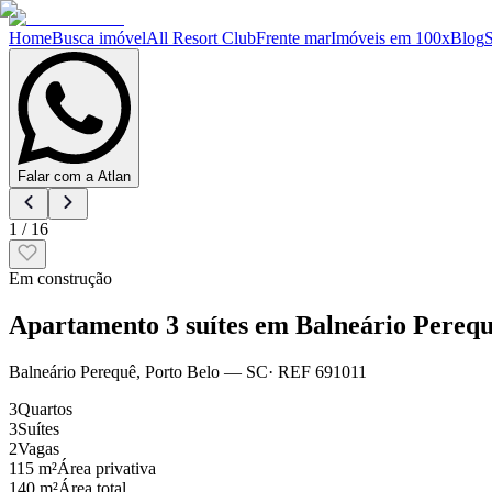
Home
Busca imóvel
All Resort Club
Frente mar
Imóveis em 100x
Blog
Falar com a Atlan
1
/
16
Em construção
Apartamento 3 suítes em Balneário Pereq
Balneário Perequê
,
Porto Belo
— SC
· REF
691011
3
Quartos
3
Suítes
2
Vagas
115 m²
Área privativa
140 m²
Área total