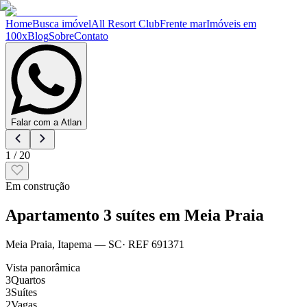
Home
Busca imóvel
All Resort Club
Frente mar
Imóveis em
100x
Blog
Sobre
Contato
Falar com a Atlan
1
/
20
Em construção
Apartamento 3 suítes em Meia Praia
Meia Praia
,
Itapema
— SC
· REF
691371
Vista panorâmica
3
Quartos
3
Suítes
2
Vagas