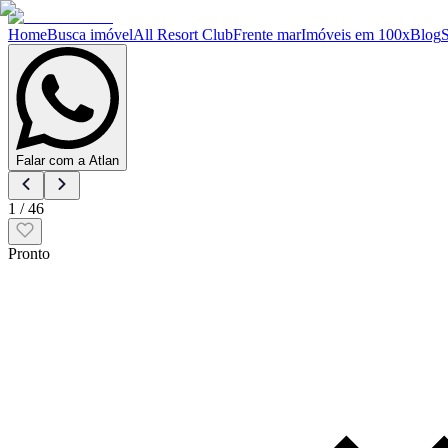
Home
Busca imóvel
All Resort Club
Frente mar
Imóveis em 100x
Blog
Falar com a Atlan
1
/
46
Pronto