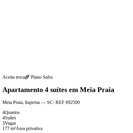
Aceita troca
🌾
Plano Safra
Apartamento 4 suítes em Meia Praia
Meia Praia
,
Itapema
— SC
· REF
692500
4
Quartos
4
Suítes
3
Vagas
177 m²
Área privativa