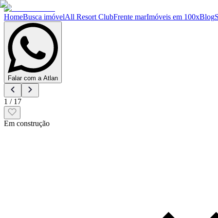
Home
Busca imóvel
All Resort Club
Frente mar
Imóveis em 100x
Blog
Falar com a Atlan
1
/
17
Em construção