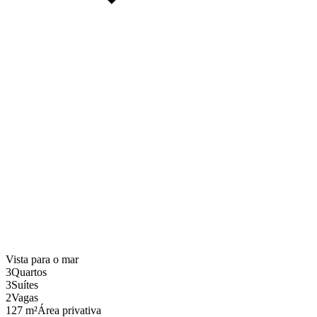
Vista para o mar
3
Quartos
3
Suítes
2
Vagas
127 m²
Área privativa