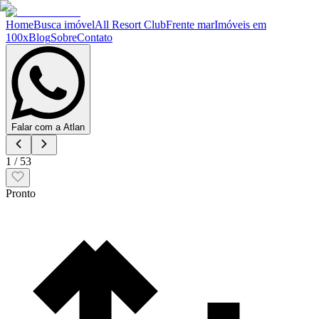
Home
Busca imóvel
All Resort Club
Frente mar
Imóveis em
100x
Blog
Sobre
Contato
Falar com a Atlan
1
/
53
Pronto