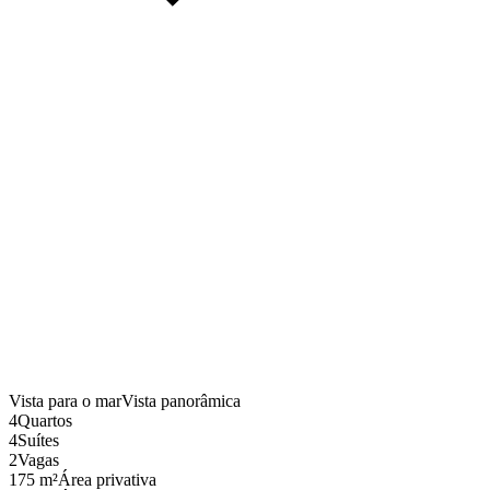
Vista para o mar
Vista panorâmica
4
Quartos
4
Suítes
2
Vagas
175 m²
Área privativa