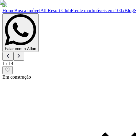
Home
Busca imóvel
All Resort Club
Frente mar
Imóveis em 100x
Blog
Falar com a Atlan
1
/
14
Em construção