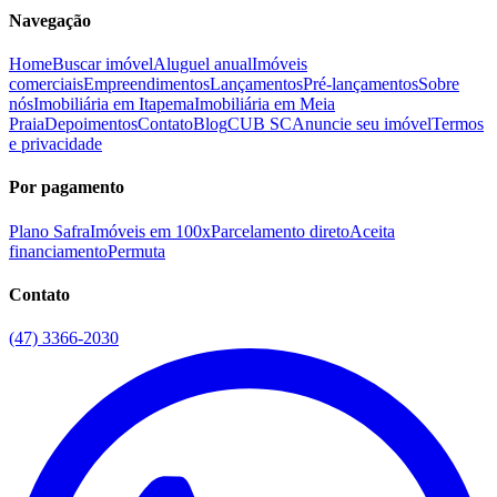
Navegação
Home
Buscar imóvel
Aluguel anual
Imóveis
comerciais
Empreendimentos
Lançamentos
Pré-lançamentos
Sobre
nós
Imobiliária em Itapema
Imobiliária em Meia
Praia
Depoimentos
Contato
Blog
CUB SC
Anuncie seu imóvel
Termos
e privacidade
Por pagamento
Plano Safra
Imóveis em 100x
Parcelamento direto
Aceita
financiamento
Permuta
Contato
(47) 3366-2030