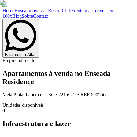
Home
Busca imóvel
All Resort Club
Frente mar
Imóveis em
100x
Blog
Sobre
Contato
Falar com a Atlan
Empreendimento
Apartamentos à venda no
Enseada
Residence
Meia Praia
,
Itapema
— SC
·
221 e 219
· REF
690556
Unidades disponíveis
0
Infraestrutura e lazer