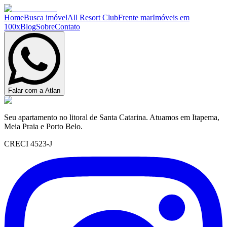
Home
Busca imóvel
All Resort Club
Frente mar
Imóveis em
100x
Blog
Sobre
Contato
Falar com a Atlan
Seu apartamento no litoral de Santa Catarina. Atuamos em Itapema,
Meia Praia e Porto Belo.
CRECI 4523-J