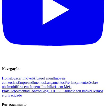
Navegação
Home
Buscar imóvel
Aluguel anual
Imóveis
comerciais
Empreendimentos
Lançamentos
Pré-lançamentos
Sobre
nós
Imobiliária em Itapema
Imobiliária em Meia
Praia
Depoimentos
Contato
Blog
CUB SC
Anuncie seu imóvel
Termos
e privacidade
Por pagamento