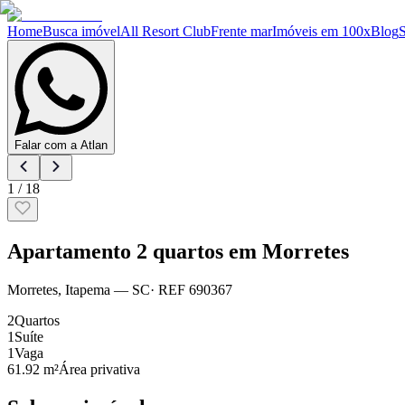
Home
Busca imóvel
All Resort Club
Frente mar
Imóveis em 100x
Blog
Falar com a Atlan
1
/
18
Apartamento 2 quartos em Morretes
Morretes
,
Itapema
— SC
· REF
690367
2
Quartos
1
Suíte
1
Vaga
61.92 m²
Área privativa