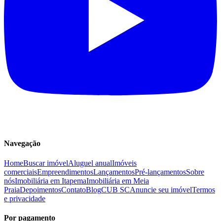
Navegação
Home
Buscar imóvel
Aluguel anual
Imóveis
comerciais
Empreendimentos
Lançamentos
Pré-lançamentos
Sobre
nós
Imobiliária em Itapema
Imobiliária em Meia
Praia
Depoimentos
Contato
Blog
CUB SC
Anuncie seu imóvel
Termos
e privacidade
Por pagamento