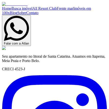
Home
Busca imóvel
All Resort Club
Frente mar
Imóveis em
100x
Blog
Sobre
Contato
Falar com a Atlan
Seu apartamento no litoral de Santa Catarina. Atuamos em Itapema,
Meia Praia e Porto Belo.
CRECI 4523-J