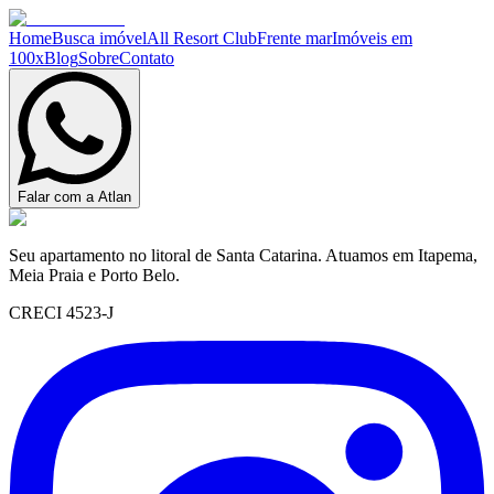
Home
Busca imóvel
All Resort Club
Frente mar
Imóveis em
100x
Blog
Sobre
Contato
Falar com a Atlan
Seu apartamento no litoral de Santa Catarina. Atuamos em Itapema,
Meia Praia e Porto Belo.
CRECI 4523-J