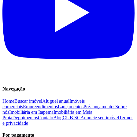
Navegação
Home
Buscar imóvel
Aluguel anual
Imóveis
comerciais
Empreendimentos
Lançamentos
Pré-lançamentos
Sobre
nós
Imobiliária em Itapema
Imobiliária em Meia
Praia
Depoimentos
Contato
Blog
CUB SC
Anuncie seu imóvel
Termos
e privacidade
Por pagamento