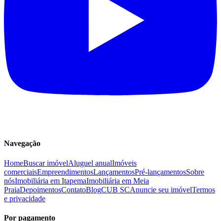
Navegação
Home
Buscar imóvel
Aluguel anual
Imóveis
comerciais
Empreendimentos
Lançamentos
Pré-lançamentos
Sobre
nós
Imobiliária em Itapema
Imobiliária em Meia
Praia
Depoimentos
Contato
Blog
CUB SC
Anuncie seu imóvel
Termos
e privacidade
Por pagamento