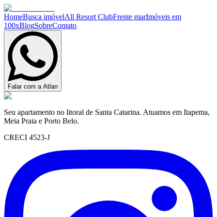
Home
Busca imóvel
All Resort Club
Frente mar
Imóveis em
100x
Blog
Sobre
Contato
Falar com a Atlan
Seu apartamento no litoral de Santa Catarina. Atuamos em Itapema,
Meia Praia e Porto Belo.
CRECI 4523-J