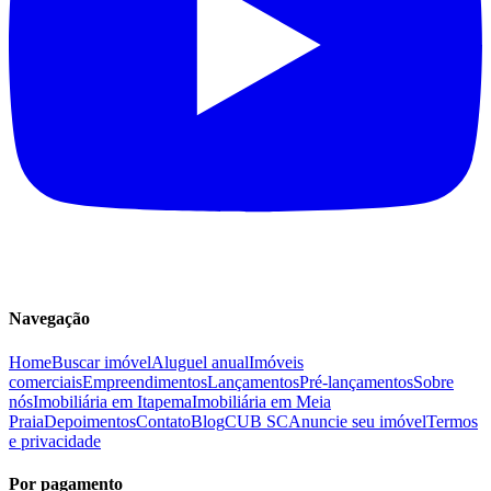
Navegação
Home
Buscar imóvel
Aluguel anual
Imóveis
comerciais
Empreendimentos
Lançamentos
Pré-lançamentos
Sobre
nós
Imobiliária em Itapema
Imobiliária em Meia
Praia
Depoimentos
Contato
Blog
CUB SC
Anuncie seu imóvel
Termos
e privacidade
Por pagamento