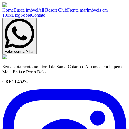
Home
Busca imóvel
All Resort Club
Frente mar
Imóveis em
100x
Blog
Sobre
Contato
Falar com a Atlan
Seu apartamento no litoral de Santa Catarina. Atuamos em Itapema,
Meia Praia e Porto Belo.
CRECI 4523-J