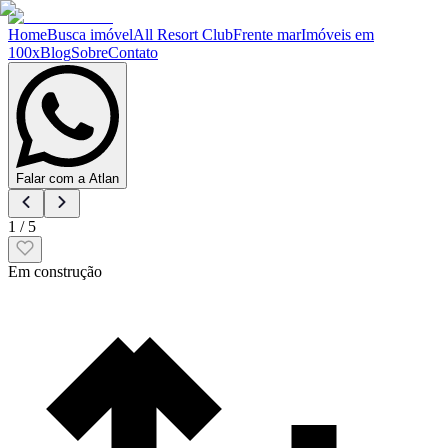
Home
Busca imóvel
All Resort Club
Frente mar
Imóveis em
100x
Blog
Sobre
Contato
Falar com a Atlan
1
/
5
Em construção