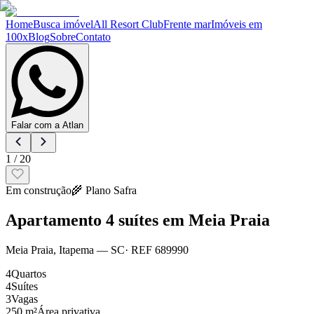
Home
Busca imóvel
All Resort Club
Frente mar
Imóveis em
100x
Blog
Sobre
Contato
Falar com a Atlan
1
/
20
Em construção
🌾
Plano Safra
Apartamento 4 suítes em Meia Praia
Meia Praia
,
Itapema
— SC
· REF
689990
4
Quartos
4
Suítes
3
Vagas
250 m²
Área privativa