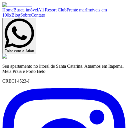
Home
Busca imóvel
All Resort Club
Frente mar
Imóveis em
100x
Blog
Sobre
Contato
Falar com a Atlan
Seu apartamento no litoral de Santa Catarina. Atuamos em Itapema,
Meia Praia e Porto Belo.
CRECI 4523-J