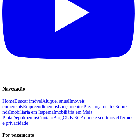
Navegação
Home
Buscar imóvel
Aluguel anual
Imóveis
comerciais
Empreendimentos
Lançamentos
Pré-lançamentos
Sobre
nós
Imobiliária em Itapema
Imobiliária em Meia
Praia
Depoimentos
Contato
Blog
CUB SC
Anuncie seu imóvel
Termos
e privacidade
Por pagamento