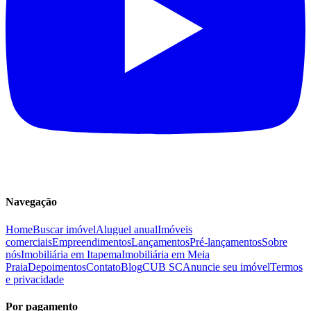
Navegação
Home
Buscar imóvel
Aluguel anual
Imóveis
comerciais
Empreendimentos
Lançamentos
Pré-lançamentos
Sobre
nós
Imobiliária em Itapema
Imobiliária em Meia
Praia
Depoimentos
Contato
Blog
CUB SC
Anuncie seu imóvel
Termos
e privacidade
Por pagamento