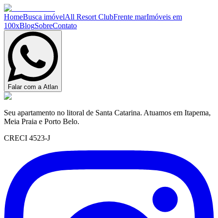
Home
Busca imóvel
All Resort Club
Frente mar
Imóveis em
100x
Blog
Sobre
Contato
Falar com a Atlan
Seu apartamento no litoral de Santa Catarina. Atuamos em Itapema,
Meia Praia e Porto Belo.
CRECI 4523-J