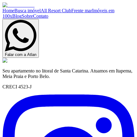
Home
Busca imóvel
All Resort Club
Frente mar
Imóveis em
100x
Blog
Sobre
Contato
Falar com a Atlan
Seu apartamento no litoral de Santa Catarina. Atuamos em Itapema,
Meia Praia e Porto Belo.
CRECI 4523-J