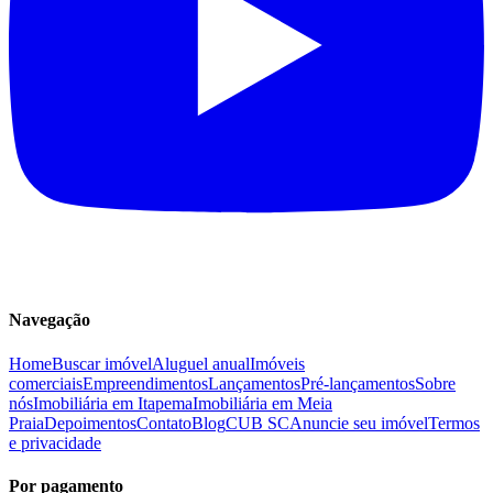
Navegação
Home
Buscar imóvel
Aluguel anual
Imóveis
comerciais
Empreendimentos
Lançamentos
Pré-lançamentos
Sobre
nós
Imobiliária em Itapema
Imobiliária em Meia
Praia
Depoimentos
Contato
Blog
CUB SC
Anuncie seu imóvel
Termos
e privacidade
Por pagamento