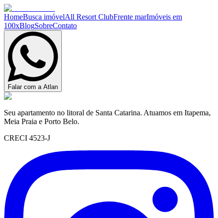
Home
Busca imóvel
All Resort Club
Frente mar
Imóveis em
100x
Blog
Sobre
Contato
Falar com a Atlan
Seu apartamento no litoral de Santa Catarina. Atuamos em Itapema,
Meia Praia e Porto Belo.
CRECI 4523-J