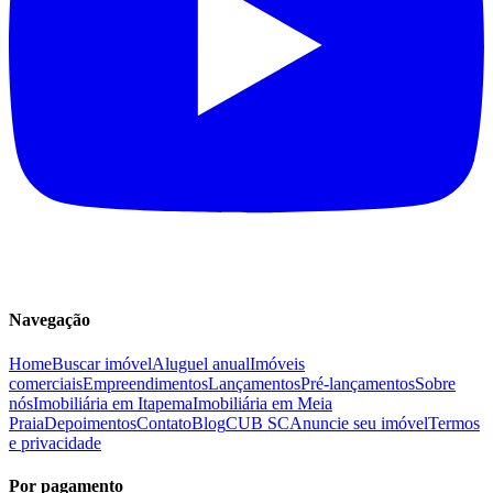
Navegação
Home
Buscar imóvel
Aluguel anual
Imóveis
comerciais
Empreendimentos
Lançamentos
Pré-lançamentos
Sobre
nós
Imobiliária em Itapema
Imobiliária em Meia
Praia
Depoimentos
Contato
Blog
CUB SC
Anuncie seu imóvel
Termos
e privacidade
Por pagamento