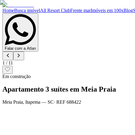
Home
Busca imóvel
All Resort Club
Frente mar
Imóveis em 100x
Blog
Falar com a Atlan
1
/
11
Em construção
Apartamento 3 suítes em Meia Praia
Meia Praia
,
Itapema
— SC
· REF
688422