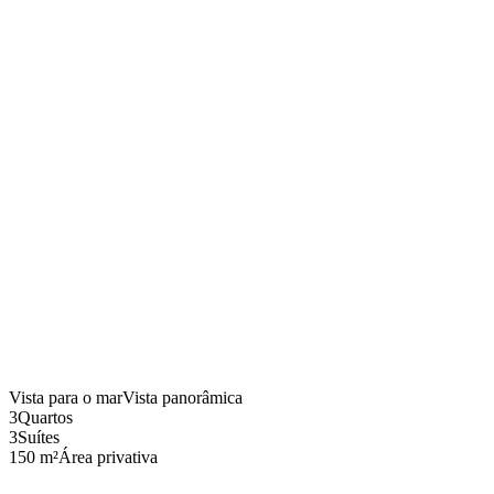
Vista para o mar
Vista panorâmica
3
Quartos
3
Suítes
150 m²
Área privativa