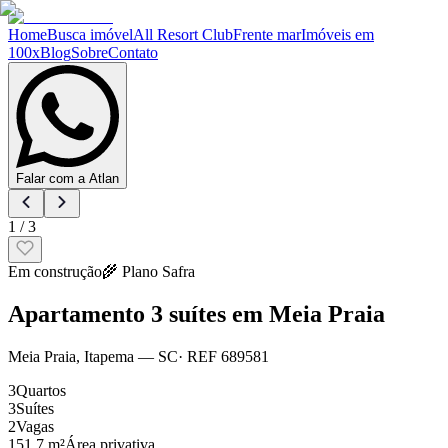
Home
Busca imóvel
All Resort Club
Frente mar
Imóveis em
100x
Blog
Sobre
Contato
Falar com a Atlan
1
/
3
Em construção
🌾
Plano Safra
Apartamento 3 suítes em Meia Praia
Meia Praia
,
Itapema
— SC
· REF
689581
3
Quartos
3
Suítes
2
Vagas
151.7 m²
Área privativa