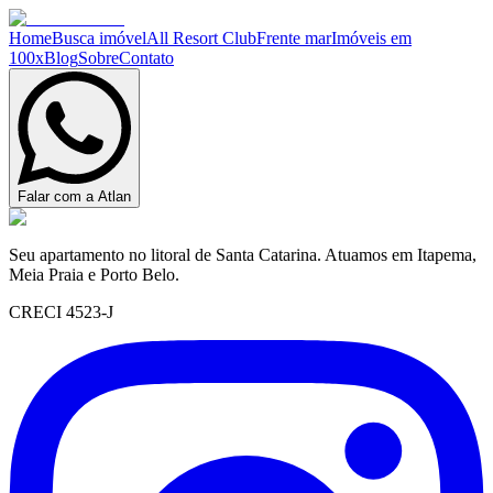
Home
Busca imóvel
All Resort Club
Frente mar
Imóveis em
100x
Blog
Sobre
Contato
Falar com a Atlan
Seu apartamento no litoral de Santa Catarina. Atuamos em Itapema,
Meia Praia e Porto Belo.
CRECI 4523-J