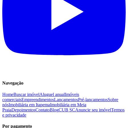
Navegação
Home
Buscar imóvel
Aluguel anual
Imóveis
comerciais
Empreendimentos
Lançamentos
Pré-lançamentos
Sobre
nós
Imobiliária em Itapema
Imobiliária em Meia
Praia
Depoimentos
Contato
Blog
CUB SC
Anuncie seu imóvel
Termos
e privacidade
Por pagamento