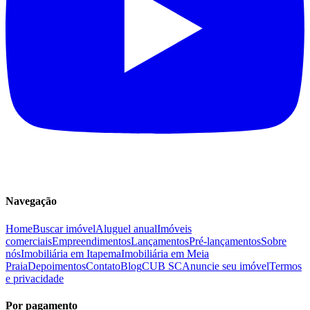
Navegação
Home
Buscar imóvel
Aluguel anual
Imóveis
comerciais
Empreendimentos
Lançamentos
Pré-lançamentos
Sobre
nós
Imobiliária em Itapema
Imobiliária em Meia
Praia
Depoimentos
Contato
Blog
CUB SC
Anuncie seu imóvel
Termos
e privacidade
Por pagamento