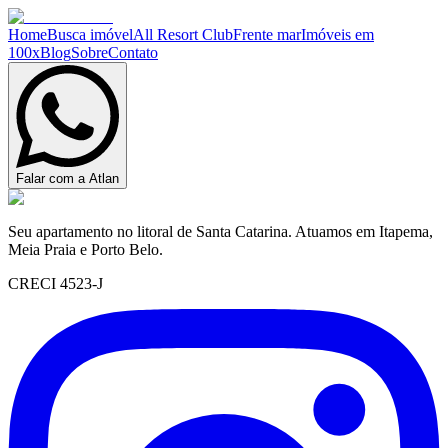
Home
Busca imóvel
All Resort Club
Frente mar
Imóveis em
100x
Blog
Sobre
Contato
Falar com a Atlan
Seu apartamento no litoral de Santa Catarina. Atuamos em Itapema,
Meia Praia e Porto Belo.
CRECI 4523-J