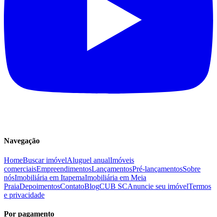
Navegação
Home
Buscar imóvel
Aluguel anual
Imóveis
comerciais
Empreendimentos
Lançamentos
Pré-lançamentos
Sobre
nós
Imobiliária em Itapema
Imobiliária em Meia
Praia
Depoimentos
Contato
Blog
CUB SC
Anuncie seu imóvel
Termos
e privacidade
Por pagamento