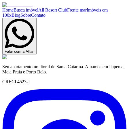
Home
Busca imóvel
All Resort Club
Frente mar
Imóveis em
100x
Blog
Sobre
Contato
Falar com a Atlan
Seu apartamento no litoral de Santa Catarina. Atuamos em Itapema,
Meia Praia e Porto Belo.
CRECI 4523-J