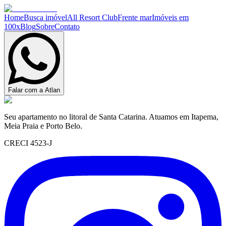
Home
Busca imóvel
All Resort Club
Frente mar
Imóveis em
100x
Blog
Sobre
Contato
Falar com a Atlan
Seu apartamento no litoral de Santa Catarina. Atuamos em Itapema,
Meia Praia e Porto Belo.
CRECI 4523-J