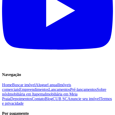
Navegação
Home
Buscar imóvel
Aluguel anual
Imóveis
comerciais
Empreendimentos
Lançamentos
Pré-lançamentos
Sobre
nós
Imobiliária em Itapema
Imobiliária em Meia
Praia
Depoimentos
Contato
Blog
CUB SC
Anuncie seu imóvel
Termos
e privacidade
Por pagamento