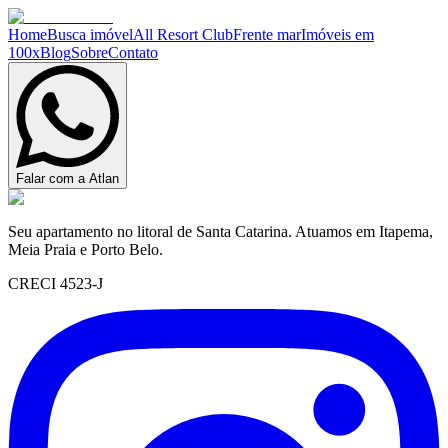
Home
Busca imóvel
All Resort Club
Frente mar
Imóveis em
100x
Blog
Sobre
Contato
Falar com a Atlan
Seu apartamento no litoral de Santa Catarina. Atuamos em Itapema,
Meia Praia e Porto Belo.
CRECI 4523-J