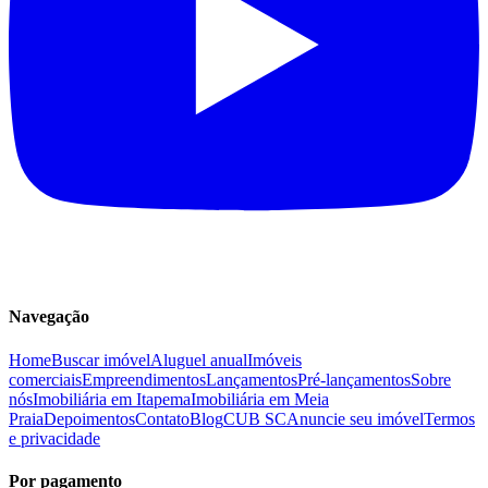
Navegação
Home
Buscar imóvel
Aluguel anual
Imóveis
comerciais
Empreendimentos
Lançamentos
Pré-lançamentos
Sobre
nós
Imobiliária em Itapema
Imobiliária em Meia
Praia
Depoimentos
Contato
Blog
CUB SC
Anuncie seu imóvel
Termos
e privacidade
Por pagamento