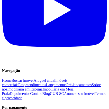
Navegação
Home
Buscar imóvel
Aluguel anual
Imóveis
comerciais
Empreendimentos
Lançamentos
Pré-lançamentos
Sobre
nós
Imobiliária em Itapema
Imobiliária em Meia
Praia
Depoimentos
Contato
Blog
CUB SC
Anuncie seu imóvel
Termos
e privacidade
Por pagamento