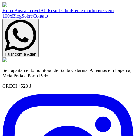
Home
Busca imóvel
All Resort Club
Frente mar
Imóveis em
100x
Blog
Sobre
Contato
Falar com a Atlan
Seu apartamento no litoral de Santa Catarina. Atuamos em Itapema,
Meia Praia e Porto Belo.
CRECI 4523-J